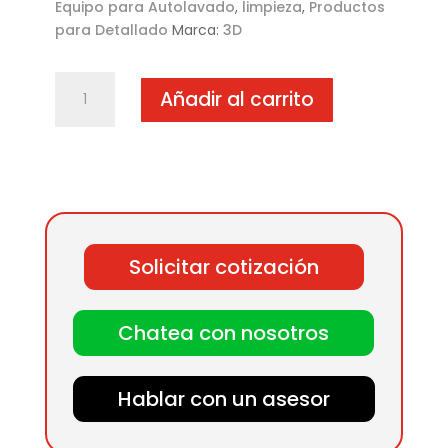
Equipo para Autolavado
,
limpieza
,
Productos
para Detallado
Marca:
3D
Orange
Añadir al carrito
Citrus
Degreaser
Súper
Concentrado
-
1
galón
Solicitar cotización
cantidad
Chatea con nosotros
Hablar con un asesor