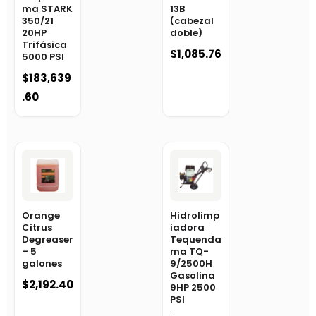
ma STARK
13B
350/21
(cabezal
20HP
doble)
Trifásica
$
1,085.76
5000 PSI
$
183,639
.60
Orange
Hidrolimp
Citrus
iadora
Degreaser
Tequenda
– 5
ma TQ-
galones
9/2500H
Gasolina
$
2,192.40
9HP 2500
PSI