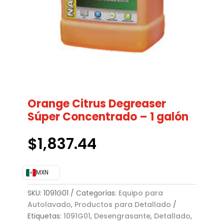
Orange Citrus Degreaser
Súper Concentrado – 1 galón
$
1,837.44
MXN
SKU:
1091G01
Categorías:
Equipo para
Autolavado
,
Productos para Detallado
Etiquetas:
1091G01
,
Desengrasante
,
Detallado
,