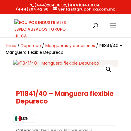
(444)204.38.32, (444)814.80.84,
(444)204.42.96
ventas@grupohica.com.mx
Búsqueda
de
productos
Inicio
/
Depureco
/
Mangueras y accesorios
/ P11841/40 –
Manguera flexible Depureco
P11841/40 – Manguera flexible
Depureco
MXN
Categorías:
Depureco
,
Mangueras y