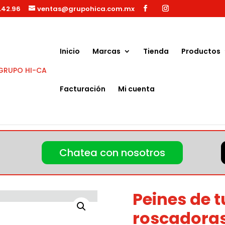
.42.96
ventas@grupohica.com.mx
Búsqueda
de
productos
Inicio
Marcas
Tienda
Productos
Facturación
Mi cuenta
tubo para roscadoras manuales
Chatea con nosotros
Peines de 
roscadora