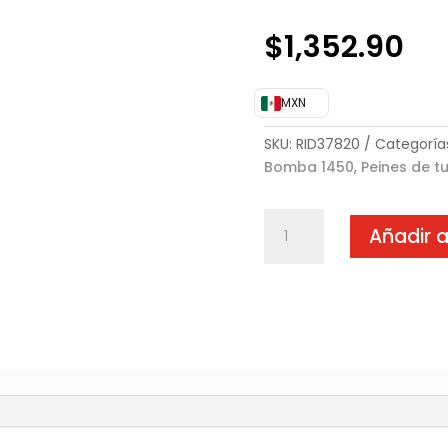
$
1,352.90
MXN
SKU:
RID37820
Categoría
Bomba 1450
,
Peines de t
Peines
Añadir a
de
tubo
para
roscadoras
manuales
cantidad
)