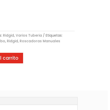
s:
Ridgid
,
Varios Tuberia
Etiquetas:
ubo
,
Ridgid
,
Roscadoras Manuales
l carrito