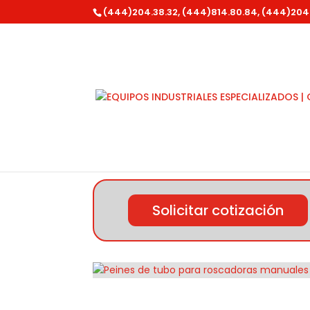
(444)204.38.32, (444)814.80.84, (444)204
Inicio
/
Ridgid
/
Varios Tuberia
/ Peines de 
Solicitar cotización