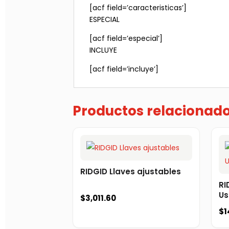
[acf field=’caracteristicas’]
ESPECIAL
[acf field=’especial’]
INCLUYE
[acf field=’incluye’]
Productos relacionad
RIDGID Llaves ajustables
RI
Us
$
3,011.60
$
1