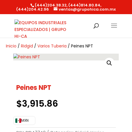
(444)204.38.32, (444)814.80.84,
(444)204.42.96
ventas@grupohica.com.mx
Búsqueda
de
productos
Inicio
/
Ridgid
/
Varios Tuberia
/ Peines NPT
Peines NPT
$
3,915.86
MXN