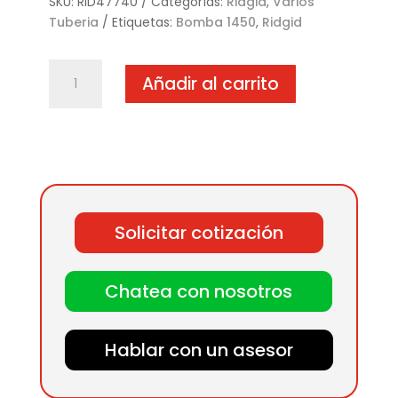
SKU:
RID47740
Categorías:
Ridgid
,
Varios
Tuberia
Etiquetas:
Bomba 1450
,
Ridgid
Peines
Añadir al carrito
NPT
cantidad
Solicitar cotización
Chatea con nosotros
Hablar con un asesor