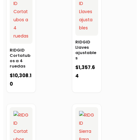
RIDGID
Llaves
RIDGID
ajustable
Cortatub
s
os a 4
ruedas
$
1,357.6
$
10,308.1
4
0