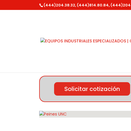
(444)204.38.32, (444)814.80.84, (444)204
Inicio
/
Ridgid
/
Varios Tuberia
/ Peines UNC
Solicitar cotización