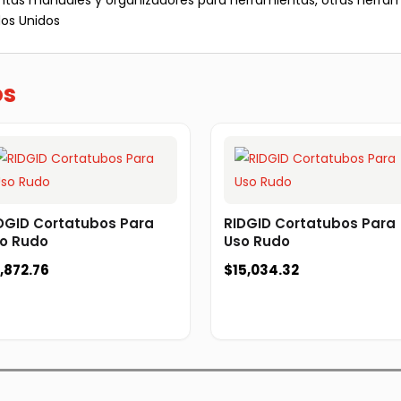
ientas manuales y organizadores para herramientas, otras herr
dos Unidos
os
DGID Cortatubos Para
RIDGID Cortatubos Para
o Rudo
Uso Rudo
,872.76
$
15,034.32