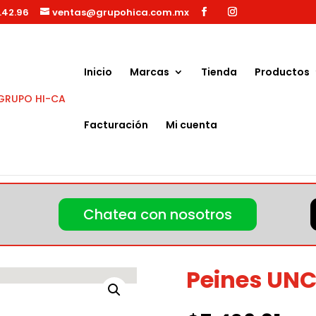
.42.96
ventas@grupohica.com.mx
Búsqueda
de
productos
Inicio
Marcas
Tienda
Productos
Facturación
Mi cuenta
Chatea con nosotros
Peines UN