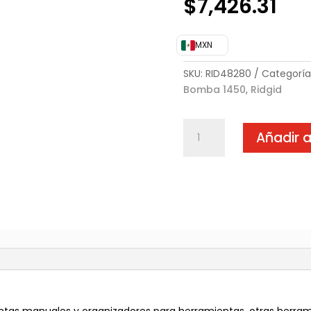
$
7,426.31
MXN
SKU:
RID48280
Categoría
Bomba 1450
,
Ridgid
Peines
Añadir a
UNC
cantidad
)