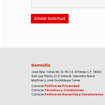
Enviar Solicitud
Domicilio
Jose Gpe. Torres No. 12-15 Col. El Paseo C.P. 78320
San Luis Potosí, S.L.P. Entre Dr. Salvador Nava
Martínez y José Guadalupe Torres
Conocer
Política de Privacidad
Conocer
Términos y Condiciones
Conocer
Política de Garantías y Devoluciones