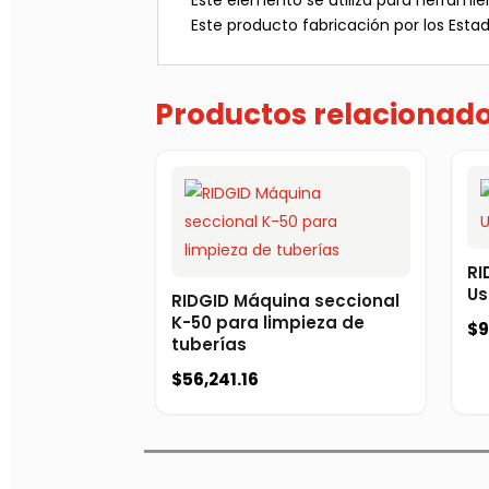
Este elemento se utiliza para herram
Este producto fabricación por los Esta
Productos relacionad
RI
Us
RIDGID Máquina seccional
K-50 para limpieza de
$
9
tuberías
$
56,241.16