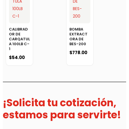
CALIBRAD
BOMBA
OR DE
EXTRACT
CARQATUL
ORA DE
A 100LB C-
BES-200
1
$
778.00
$
54.00
¡Solicita tu cotización,
estamos para servirte!