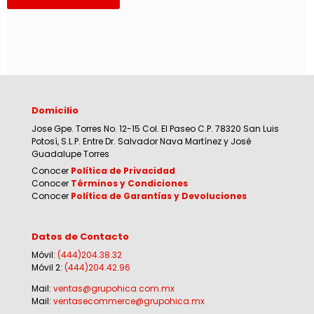
Domicilio
Jose Gpe. Torres No. 12-15 Col. El Paseo C.P. 78320 San Luis
Potosí, S.L.P. Entre Dr. Salvador Nava Martínez y José
Guadalupe Torres
Conocer
Política de Privacidad
Conocer
Términos y Condiciones
Conocer
Política de Garantías y Devoluciones
Datos de Contacto
Móvil:
(444)204.38.32
Móvil 2:
(444)204.42.96
Mail:
ventas@grupohica.com.mx
Mail:
ventasecommerce@grupohica.mx