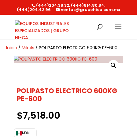
(444)204.38.32, (444)814.80.84,
(444)204.42.96
ventas@grupohica.com.mx
Búsqueda
de
productos
Inicio
/
Mikels
/ POLIPASTO ELECTRICO 600KG PE-600
POLIPASTO ELECTRICO 600KG
PE-600
$
7,518.00
MXN