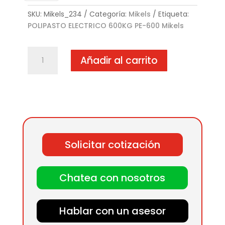
SKU:
Mikels_234
Categoría:
Mikels
Etiqueta:
POLIPASTO ELECTRICO 600KG PE-600 Mikels
POLIPASTO
Añadir al carrito
ELECTRICO
600KG
PE-
600
cantidad
Solicitar cotización
Chatea con nosotros
Hablar con un asesor