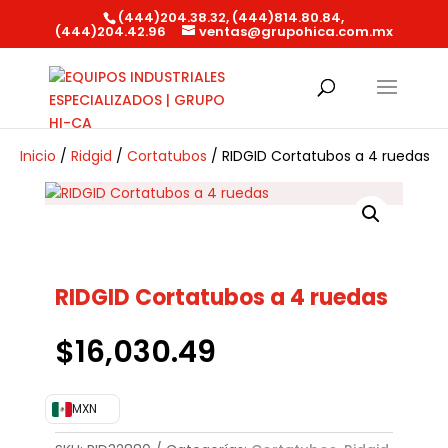
(444)204.38.32, (444)814.80.84,
(444)204.42.96
ventas@grupohica.com.mx
Búsqueda
de
productos
Inicio
/
Ridgid
/
Cortatubos
/ RIDGID Cortatubos a 4 ruedas
RIDGID Cortatubos a 4 ruedas
$
16,030.49
MXN