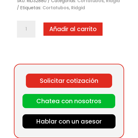
SKU:
RID32880
Categorías:
Cortatubos
,
Ridgid
Etiquetas:
Cortatubos
,
Ridgid
RIDGID
Añadir al carrito
Cortatubos
a
4
ruedas
cantidad
Solicitar cotización
Chatea con nosotros
Hablar con un asesor