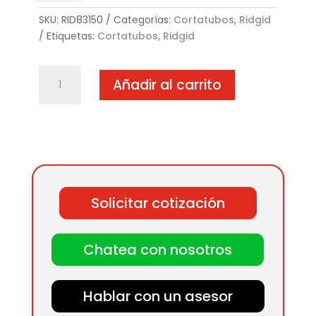
SKU:
RID83150
Categorías:
Cortatubos
,
Ridgid
Etiquetas:
Cortatubos
,
Ridgid
RIDGID
Añadir al carrito
Cortatubos
Abisagrados
cantidad
Solicitar cotización
Chatea con nosotros
Hablar con un asesor