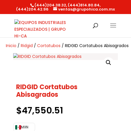
(444)204.38.32, (444)814.80.84,
(444)204.42.96
ventas@grupohica.com.mx
Búsqueda
de
productos
Inicio
/
Ridgid
/
Cortatubos
/ RIDGID Cortatubos Abisagrados
RIDGID Cortatubos
Abisagrados
$
47,550.51
MXN