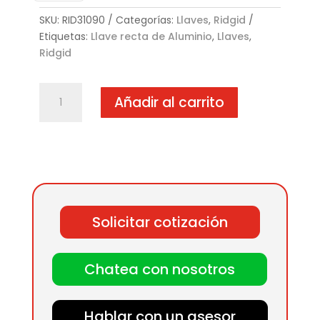
SKU:
RID31090
Categorías:
Llaves
,
Ridgid
Etiquetas:
Llave recta de Aluminio
,
Llaves
,
Ridgid
RIDGID
Añadir al carrito
Llaves
Rectas
de
Aluminio
cantidad
Solicitar cotización
Chatea con nosotros
Hablar con un asesor