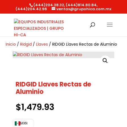
(444)204.38.32, (444)814.80.84,
(444)204.42.96
ventas@grupohica.com.mx
Búsqueda
de
productos
Inicio
/
Ridgid
/
Llaves
/ RIDGID Llaves Rectas de Aluminio
RIDGID Llaves Rectas de
Aluminio
$
1,479.93
MXN