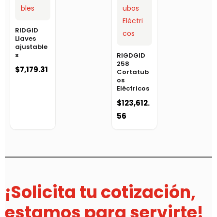
RIDGID
Llaves
ajustable
s
RIGDGID
258
$
7,179.31
Cortatub
os
Eléctricos
$
123,612.
56
¡Solicita tu cotización,
estamos para servirte!