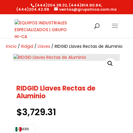
(444)204.38.32, (444)814.80.84,
(444)204.42.96
ventas@grupohica.com.mx
Búsqueda
de
productos
Inicio
/
Ridgid
/
Llaves
/ RIDGID Llaves Rectas de Aluminio
RIDGID Llaves Rectas de
Aluminio
$
3,729.31
MXN