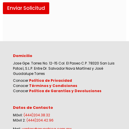
Enviar Solicitud
Domicilio
Jose Gpe. Torres No. 12-15 Col. El Paseo C.P. 78320 San Luis
Potosí, S.L.P. Entre Dr. Salvador Nava Martínez y José
Guadalupe Torres
Conocer
Política de Privacidad
Conocer
Términos y Condiciones
Conocer
Política de Garantías y Devoluciones
Datos de Contacto
Móvil:
(444)204.38.32
Móvil 2:
(444)204.42.96
Mail:
ventas@grupohica.com.mx