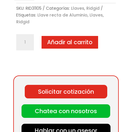
SKU:
RID31105
Categorías:
Llaves
,
Ridgid
Etiquetas:
Llave recta de Aluminio
,
Llaves
,
Ridgid
RIDGID
Añadir al carrito
Llaves
Rectas
de
Aluminio
cantidad
Solicitar cotización
Chatea con nosotros
Hablar con un asesor