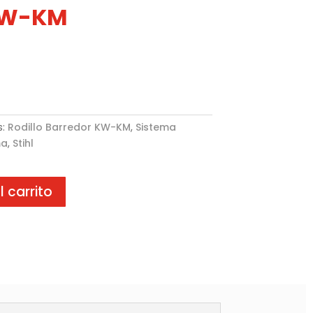
KW-KM
s:
Rodillo Barredor KW-KM
,
Sistema
ma
,
Stihl
l carrito