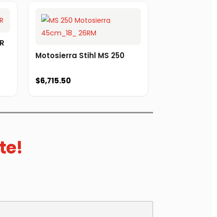
5R
Motosierra Stihl MS 250
$
6,715.50
te!