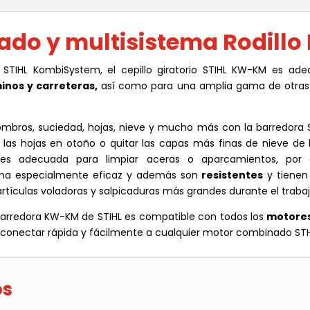
)
do y multisistema Rodill
TIHL KombiSystem, el cepillo giratorio STIHL KW-KM es ad
inos y carreteras,
así como para una amplia gama de otras 
bros, suciedad, hojas, nieve y mucho más con la barredora S
r las hojas en otoño o quitar las capas más finas de nieve de l
M es adecuada para limpiar aceras o aparcamientos, por
orma especialmente eficaz y además son
resistentes
y tiene
rtículas voladoras y salpicaduras más grandes durante el trabaj
 barredora KW-KM de STIHL es compatible con todos los
motores
onectar rápida y fácilmente a cualquier motor combinado STHIL K
os