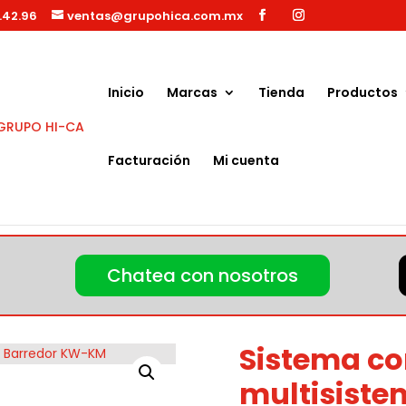
.42.96
ventas@grupohica.com.mx
Búsqueda
de
productos
Inicio
Marcas
Tienda
Productos
Facturación
Mi cuenta
stema Rodillo Barredor KW-KM
Chatea con nosotros
Sistema c
multisiste