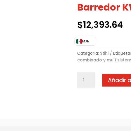
Barredor 
$
12,393.64
MXN
Categoría:
Stihl
Etiqueta
combinado y multisiste
Sistema
Añadir a
combinado
y
multisistema
Rodillo
Barredor
KW-
KM
cantidad