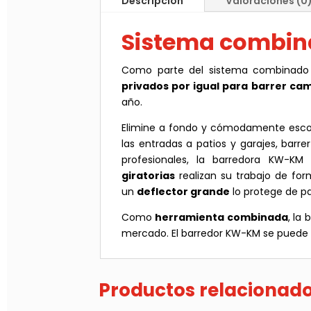
Descripción
Valoraciones (0
Sistema combina
Como parte del sistema combinado S
privados por igual para barrer cam
año.
Elimine a fondo y cómodamente escom
las entradas a patios y garajes, barre
profesionales, la barredora KW-K
giratorias
realizan su trabajo de f
un
deflector grande
lo protege de pa
Como
herramienta combinada
, la
mercado. El barredor KW-KM se puede c
Productos relacionad