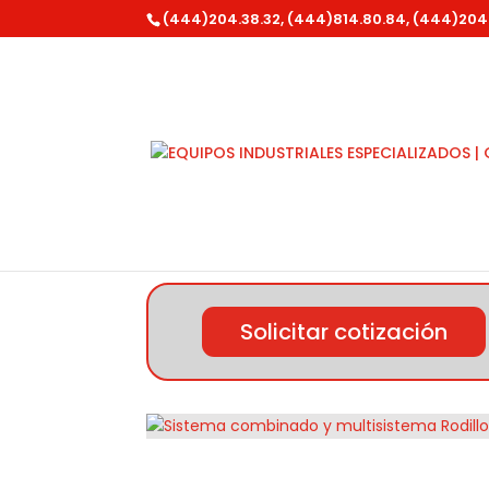
(444)204.38.32, (444)814.80.84, (444)204
Inicio
/
Stihl
/ Sistema combinado y multisi
Solicitar cotización