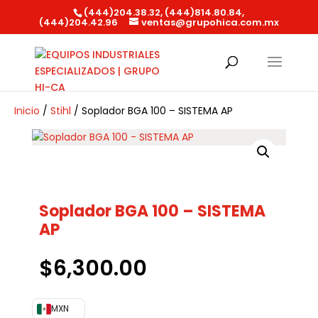
(444)204.38.32, (444)814.80.84,
(444)204.42.96
ventas@grupohica.com.mx
Búsqueda
de
productos
Inicio
/
Stihl
/ Soplador BGA 100 – SISTEMA AP
Soplador BGA 100 – SISTEMA
AP
$
6,300.00
MXN