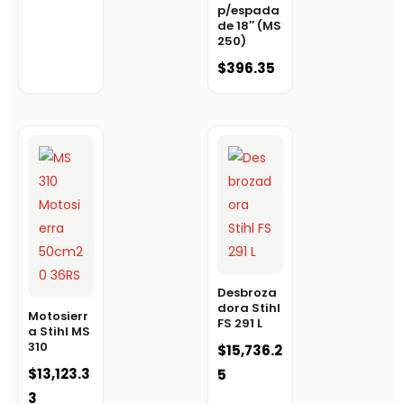
p/espada
de 18″ (MS
250)
$
396.35
Desbroza
dora Stihl
Motosierr
FS 291 L
a Stihl MS
310
$
15,736.2
$
13,123.3
5
3