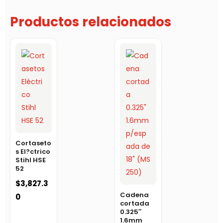
Productos relacionados
Cortaseto
s El?ctrico
Stihl HSE
52
$
3,827.3
Cadena
0
cortada
0.325″
1.6mm