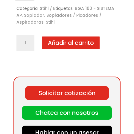
Categoría:
Stihl
Etiquetas:
BGA 100 - SISTEMA
AP
,
Soplador
,
Sopladores / Picadores /
Aspiradoras
,
Stihl
Soplador
Añadir al carrito
BGA
100
-
SISTEMA
AP
cantidad
Solicitar cotización
Chatea con nosotros
Hablar con un asesor