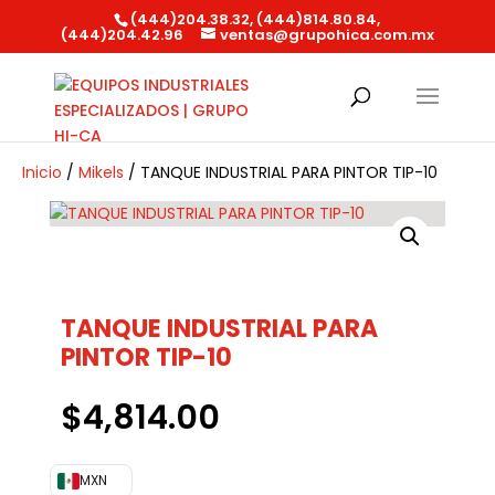
(444)204.38.32, (444)814.80.84,
(444)204.42.96
ventas@grupohica.com.mx
Búsqueda
de
productos
Inicio
/
Mikels
/ TANQUE INDUSTRIAL PARA PINTOR TIP-10
TANQUE INDUSTRIAL PARA
PINTOR TIP-10
$
4,814.00
MXN