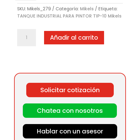
SKU:
Mikels_279
Categoría:
Mikels
Etiqueta:
TANQUE INDUSTRIAL PARA PINTOR TIP-10 Mikels
TANQUE
Añadir al carrito
INDUSTRIAL
PARA
PINTOR
TIP-
10
cantidad
Solicitar cotización
Chatea con nosotros
Hablar con un asesor