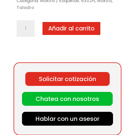
Categoría:
Makita
Etiquetas:
6302H
,
Makita
,
Taladro
6302H
Añadir al carrito
TALADRO
cantidad
Solicitar cotización
Chatea con nosotros
Hablar con un asesor