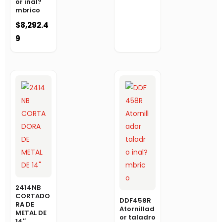
or inal?
mbrico
$
8,292.4
9
2414NB
CORTADO
DDF458R
RA DE
Atornillad
METAL DE
or taladro
14″