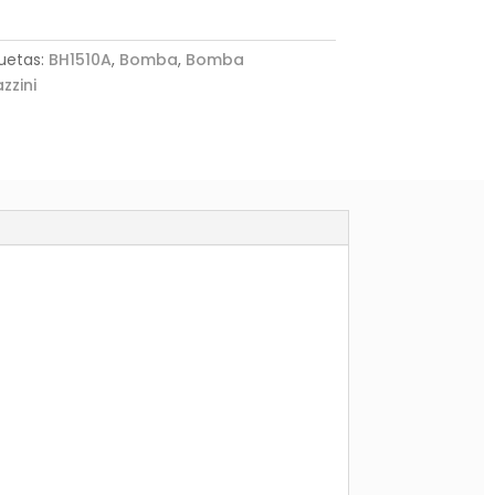
quetas:
BH1510A
,
Bomba
,
Bomba
zzini