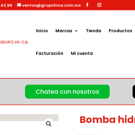
.42.96
ventas@grupohica.com.mx
Búsqueda
de
productos
Inicio
Marcas
Tienda
Productos
Facturación
Mi cuenta
hp
Chatea con nosotros
Bomba hidr