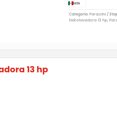
MXN
Categoría:
Parazzini
Eti
hidrolavadora 13 hp
,
Para
)
adora 13 hp