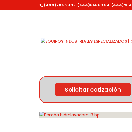
(444)204.38.32, (444)814.80.84, (444)204
Inicio
/
Parazzini
/ Bomba hidrolavadora 13 
Solicitar cotización