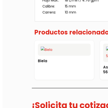
Flujo Max.:
18 L/min / 4.76 gpm
Calibre:
15 mm
Carrera:
10 mm
Productos relacionad
Biela
As
56
¡Solicita tu cotiz