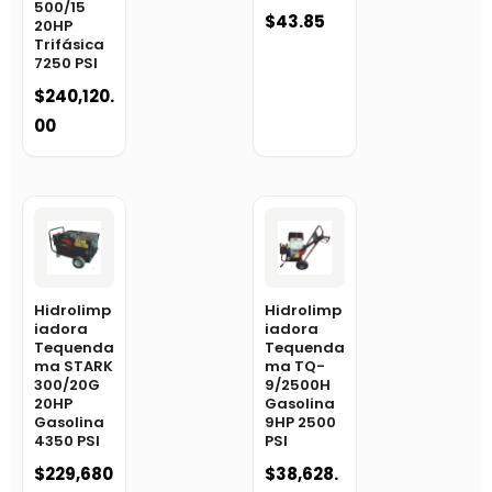
500/15
$
43.85
20HP
Trifásica
7250 PSI
$
240,120.
00
Hidrolimp
Hidrolimp
iadora
iadora
Tequenda
Tequenda
ma STARK
ma TQ-
300/20G
9/2500H
20HP
Gasolina
Gasolina
9HP 2500
4350 PSI
PSI
$
229,680
$
38,628.