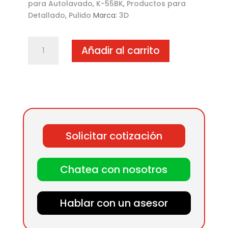
para Autolavado
,
K-55BK
,
Productos para
Detallado
,
Pulido
Marca:
3D
Borla
Añadir al carrito
negra
acabado
5.5"
-
pieza
cantidad
Solicitar cotización
Chatea con nosotros
Hablar con un asesor