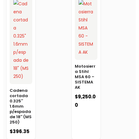
Motosierr
a Stihl
MSA 60 –
SISTEMA
AK
Cadena
cortada
$
9,250.0
0.325″
0
1.6mm
p/espada
de 18″ (MS
250)
$
396.35