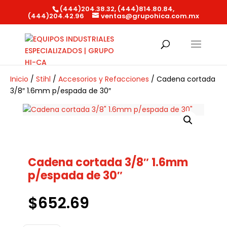
(444)204.38.32, (444)814.80.84,
(444)204.42.96
ventas@grupohica.com.mx
Búsqueda
de
productos
Inicio
/
Stihl
/
Accesorios y Refacciones
/ Cadena cortada
3/8″ 1.6mm p/espada de 30″
Cadena cortada 3/8″ 1.6mm
p/espada de 30″
$
652.69