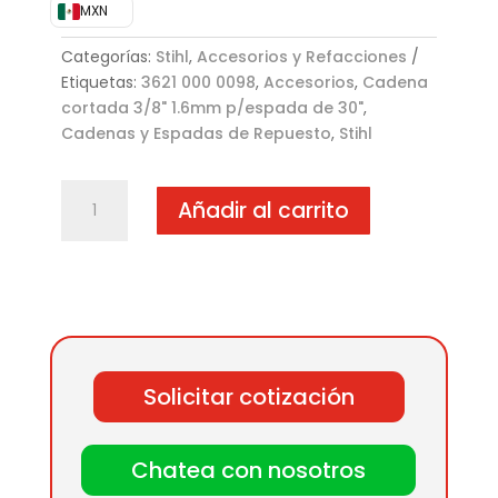
MXN
Categorías:
Stihl
,
Accesorios y Refacciones
Etiquetas:
3621 000 0098
,
Accesorios
,
Cadena
cortada 3/8" 1.6mm p/espada de 30"
,
Cadenas y Espadas de Repuesto
,
Stihl
Cadena
Añadir al carrito
cortada
3/8"
1.6mm
p/espada
de
30"
cantidad
Solicitar cotización
Chatea con nosotros