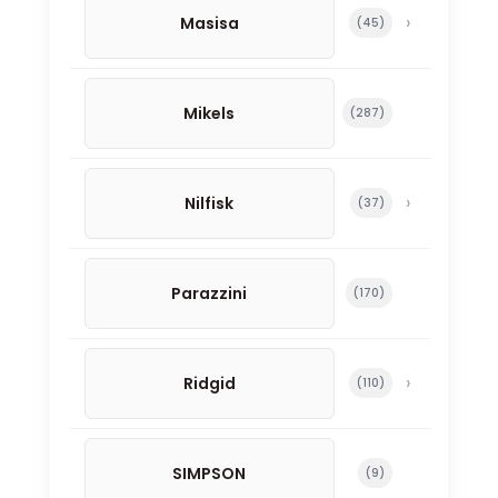
Masisa
45 productos
45
Mikels
287 productos
287
Nilfisk
37 productos
37
Parazzini
170 productos
170
Ridgid
110 productos
110
SIMPSON
9 productos
9