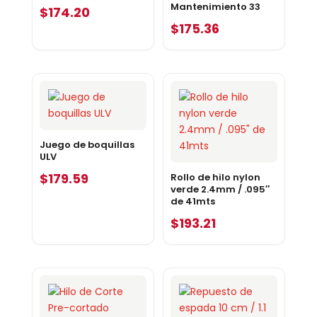
Mantenimiento 33
$
174.20
$
175.36
Juego de boquillas
ULV
$
179.59
Rollo de hilo nylon
verde 2.4mm / .095″
de 41mts
$
193.21