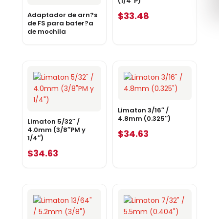
(1/4″P)
$
33.48
Adaptador de arn?s
de FS para bater?a
de mochila
Limaton 3/16″ /
4.8mm (0.325″)
Limaton 5/32″ /
4.0mm (3/8″PM y
$
34.63
1/4″)
$
34.63