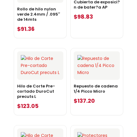
Cubierta de exposici?
n de bater?a AP
Rollo de hilo nylon
verde 2.4mm / .095″
$
98.83
de 14mts
$
91.36
Hilo de Corte Pre-
Repuesto de cadena
cortado DuroCut
1/4 Picco Micro
precuts L
$
137.20
$
123.05