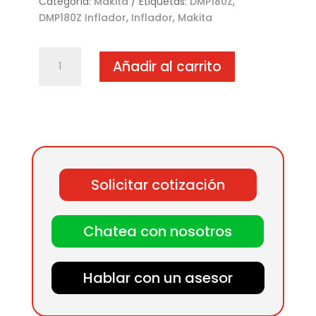
Categoría:
Makita
Etiquetas:
DMP180Z
,
DMP180Z Inflador
,
Inflador
,
Makita
DMP180Z
Añadir al carrito
Inflador
cantidad
Solicitar cotización
Chatea con nosotros
Hablar con un asesor