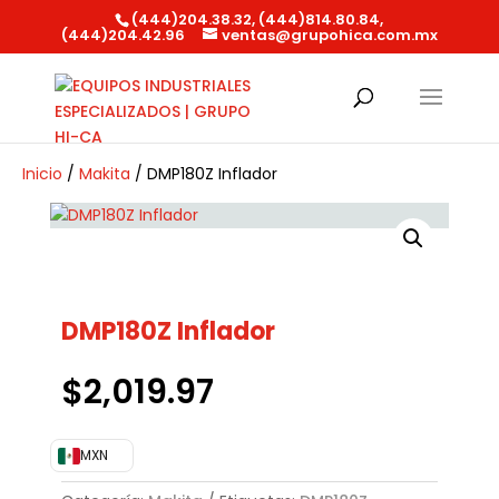
(444)204.38.32, (444)814.80.84,
(444)204.42.96
ventas@grupohica.com.mx
Búsqueda
de
productos
Inicio
/
Makita
/ DMP180Z Inflador
DMP180Z Inflador
$
2,019.97
MXN