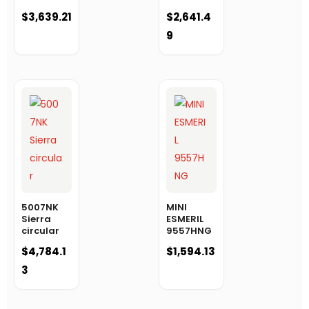
$
3,639.21
$
2,641.4
9
5007NK
MINI
Sierra
ESMERIL
circular
9557HNG
$
4,784.1
$
1,594.13
3