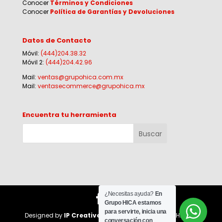
Conocer
Términos y Condiciones
Conocer
Política de Garantías y Devoluciones
Datos de Contacto
Móvil:
(444)204.38.32
Móvil 2:
(444)204.42.96
Mail:
ventas@grupohica.com.mx
Mail:
ventasecommerce@grupohica.mx
Encuentra tu herramienta
¿Necesitas ayuda?
En
Grupo HICA estamos
para servirte, inicia una
Designed by
IP Creative Agency
for Corporativo HI-CA |
conversación con