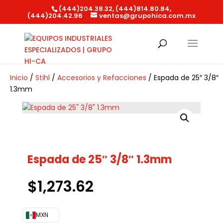
(444)204.38.32, (444)814.80.84,
(444)204.42.96
ventas@grupohica.com.mx
Búsqueda
de
productos
Inicio
/
Stihl
/
Accesorios y Refacciones
/ Espada de 25″ 3/8″
1.3mm
Espada de 25″ 3/8″ 1.3mm
$
1,273.62
MXN