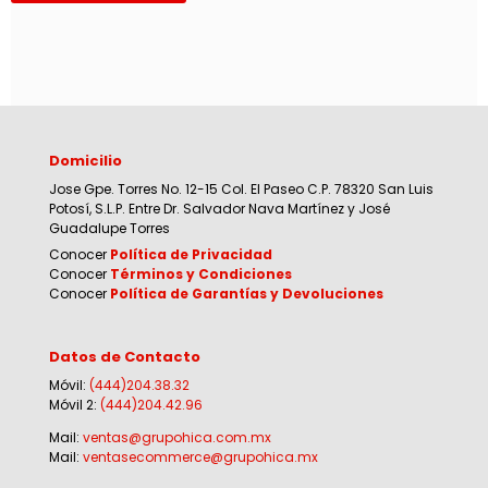
Domicilio
Jose Gpe. Torres No. 12-15 Col. El Paseo C.P. 78320 San Luis
Potosí, S.L.P. Entre Dr. Salvador Nava Martínez y José
Guadalupe Torres
Conocer
Política de Privacidad
Conocer
Términos y Condiciones
Conocer
Política de Garantías y Devoluciones
Datos de Contacto
Móvil:
(444)204.38.32
Móvil 2:
(444)204.42.96
Mail:
ventas@grupohica.com.mx
Mail:
ventasecommerce@grupohica.mx