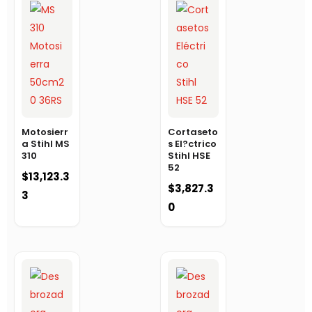
Motosierr
Cortaseto
a Stihl MS
s El?ctrico
310
Stihl HSE
52
$
13,123.3
$
3,827.3
3
0