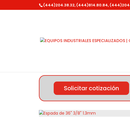
(444)204.38.32, (444)814.80.84, (444)204
Inicio
/
Stihl
/
Accesorios y Refacciones
/ E
Solicitar cotización