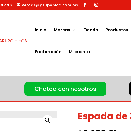
.42.96
ventas@grupohica.com.mx
Búsqueda
de
productos
Inicio
Marcas
Tienda
Productos
Facturación
Mi cuenta
spada de 36″ 3/8″ 1.3mm
Chatea con nosotros
Espada de 