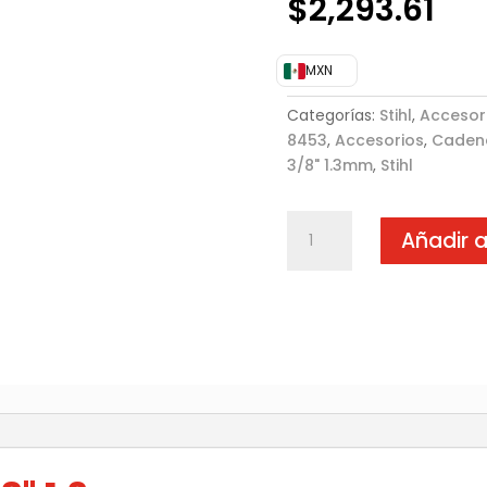
$
2,293.61
MXN
Categorías:
Stihl
,
Accesor
8453
,
Accesorios
,
Cadena
3/8" 1.3mm
,
Stihl
Espada
Añadir a
de
36"
3/8"
1.3mm
cantidad
)