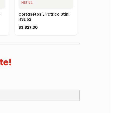
–
Cortasetos El?ctrico Stihl
HSE 52
$
3,827.30
te!