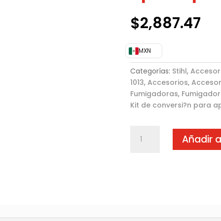
$
2,887.47
MXN
Categorías:
Stihl
,
Accesor
1013
,
Accesorios
,
Accesor
Fumigadoras
,
Fumigador
Kit de conversi?n para a
Kit
Añadir a
de
conversi?
n
para
aplicar
polvos
y