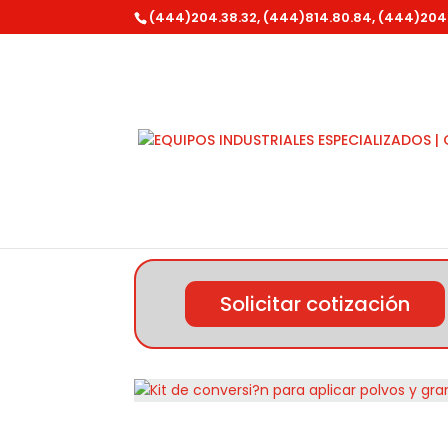
(444)204.38.32, (444)814.80.84, (444)204
Inicio
/
Stihl
/
Accesorios y Refacciones
/ K
Solicitar cotización