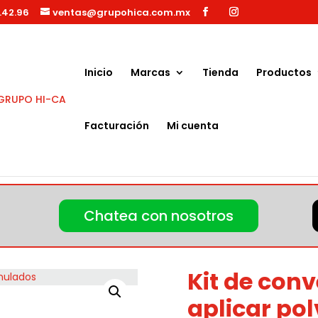
.42.96
ventas@grupohica.com.mx
Búsqueda
de
productos
Inicio
Marcas
Tienda
Productos
Facturación
Mi cuenta
it de conversi?n para aplicar polvos y granulados
Chatea con nosotros
Kit de conv
aplicar po