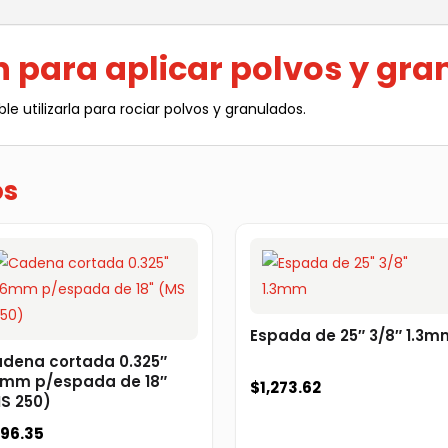
granulados
)
cantidad
n para aplicar polvos y gr
ble utilizarla para rociar polvos y granulados.
os
Espada de 25″ 3/8″ 1.3m
dena cortada 0.325″
6mm p/espada de 18″
$
1,273.62
S 250)
96.35