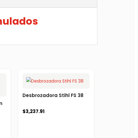
anulados
Desbrozadora Stihl FS 38
m
$
3,237.91