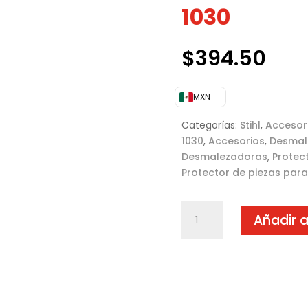
1030
$
394.50
MXN
Categorías:
Stihl
,
Accesor
1030
,
Accesorios
,
Desmal
Desmalezadoras
,
Protec
Protector de piezas para
Protector
Añadir a
de
piezas
para
Cabezal
de
Corte