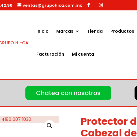
.42.96
ventas@grupohica.com.mx
Búsqueda
de
productos
Inicio
Marcas
Tienda
Productos
Facturación
Mi cuenta
rotector de piezas para Cabezal de Corte 4180 007 1030
Chatea con nosotros
Protector d
Cabezal de