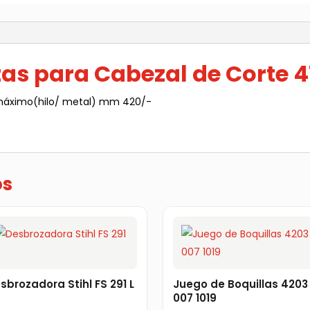
4180
007
)
1030
cantidad
zas para Cabezal de Corte 4
 máximo(hilo/ metal) mm 420/-
os
sbrozadora Stihl FS 291 L
Juego de Boquillas 4203
007 1019