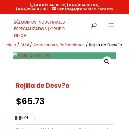
(444)204.38.32, (444)814.80.84,
(444)204.42.96
ventas@grupohica.com.mx
Búsqueda
de
productos
Inicio
/
Stihl
/
Accesorios y Refacciones
/ Rejilla de Desv?o
Rejilla de Desv?o
$
65.73
MXN