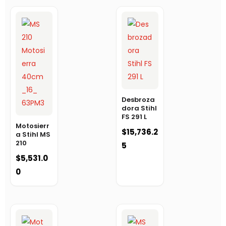
Desbroza
dora Stihl
FS 291 L
Motosierr
$
15,736.2
a Stihl MS
210
5
$
5,531.0
0