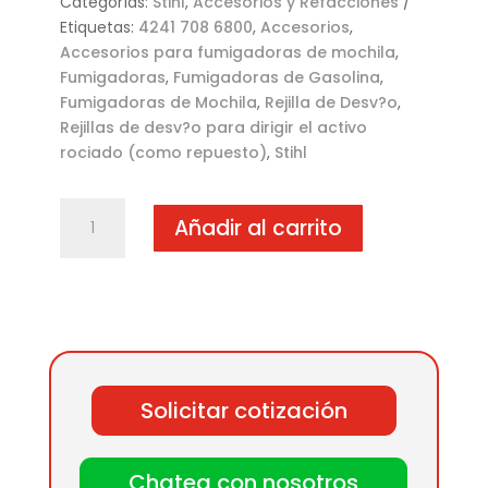
Categorías:
Stihl
,
Accesorios y Refacciones
Etiquetas:
4241 708 6800
,
Accesorios
,
Accesorios para fumigadoras de mochila
,
Fumigadoras
,
Fumigadoras de Gasolina
,
Fumigadoras de Mochila
,
Rejilla de Desv?o
,
Rejillas de desv?o para dirigir el activo
rociado (como repuesto)
,
Stihl
Rejilla
Añadir al carrito
de
Desv?
o
cantidad
Solicitar cotización
Chatea con nosotros