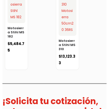
Motosierr
a Stihl MS
182
Motosierr
$
5,484.7
a Stihl MS
310
5
$
13,123.3
3
¡Solicita tu cotización,