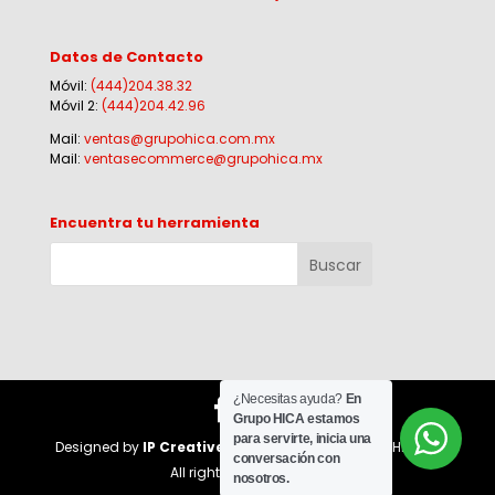
Datos de Contacto
Móvil:
(444)204.38.32
Móvil 2:
(444)204.42.96
Mail:
ventas@grupohica.com.mx
Mail:
ventasecommerce@grupohica.mx
Encuentra tu herramienta
¿Necesitas ayuda?
En
Grupo HICA estamos
para servirte, inicia una
Designed by
IP Creative Agency
for Corporativo HI-CA |
conversación con
All rights reserved 2026
nosotros.