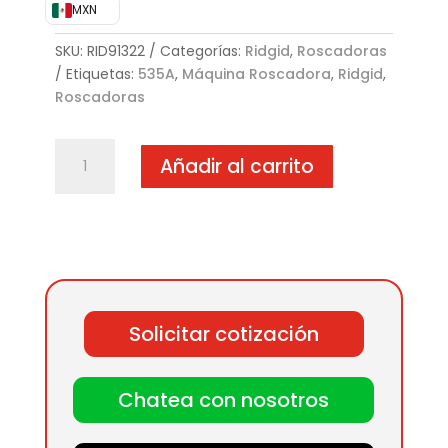
MXN
SKU:
RID91322
Categorías:
Ridgid
,
Roscadoras
Etiquetas:
535A
,
Máquina Roscadora
,
Ridgid
,
Roscadoras
RIDGID
Añadir al carrito
535A
Máquina
Roscadora
de
Uso
Industrial
cantidad
Solicitar cotización
Chatea con nosotros