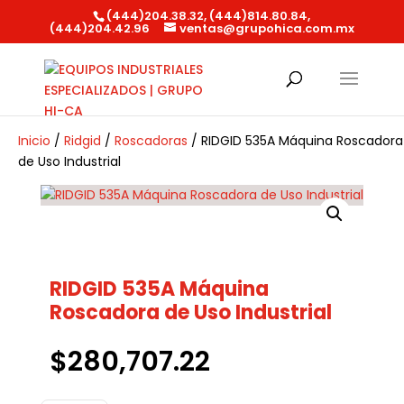
(444)204.38.32, (444)814.80.84,
(444)204.42.96
ventas@grupohica.com.mx
Búsqueda
de
productos
Inicio
/
Ridgid
/
Roscadoras
/ RIDGID 535A Máquina Roscadora
de Uso Industrial
RIDGID 535A Máquina
Roscadora de Uso Industrial
$
280,707.22