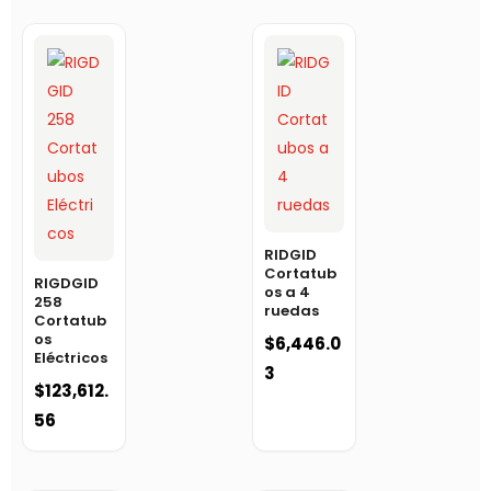
RIDGID
Cortatub
RIGDGID
os a 4
258
ruedas
Cortatub
os
$
6,446.0
Eléctricos
3
$
123,612.
56