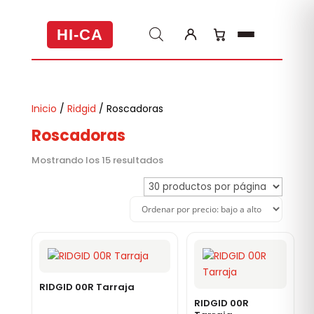
HI-CA
Inicio
/
Ridgid
/ Roscadoras
Roscadoras
Ordenado
Mostrando los 15 resultados
por
precio:
bajo
a
alto
RIDGID 00R Tarraja
RIDGID 00R