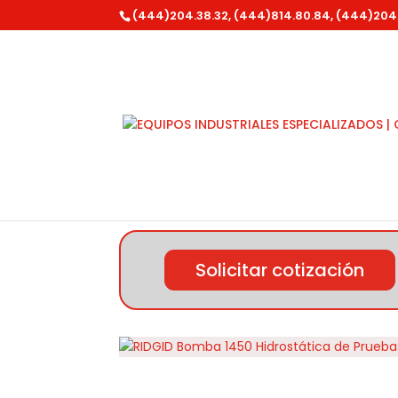
(444)204.38.32, (444)814.80.84, (444)204
Inicio
/
Ridgid
/
Varios Tuberia
/ RIDGID Bom
Solicitar cotización