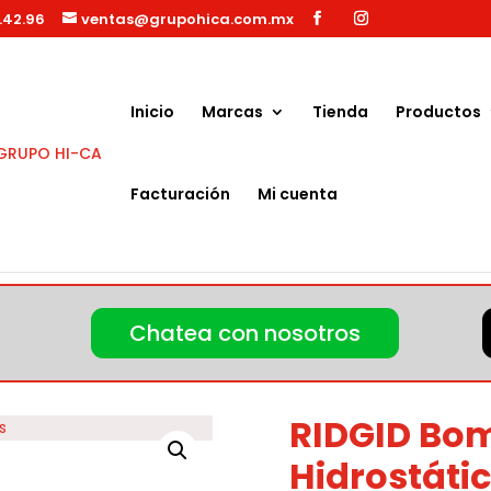
.42.96
ventas@grupohica.com.mx
Búsqueda
de
productos
Inicio
Marcas
Tienda
Productos
Facturación
Mi cuenta
ba 1450 Hidrostática de Pruebas
Chatea con nosotros
RIDGID Bo
Hidrostáti