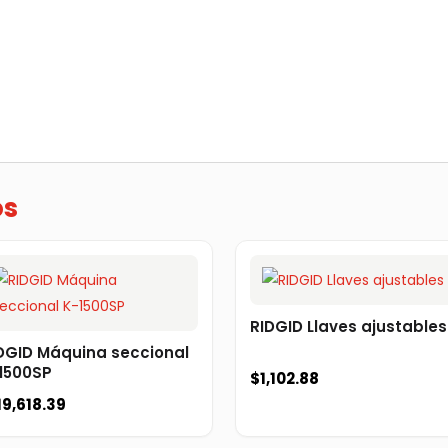
os
RIDGID Llaves ajustables
DGID Máquina seccional
1500SP
$
1,102.88
19,618.39