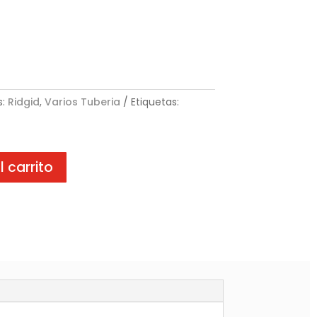
s:
Ridgid
,
Varios Tuberia
Etiquetas:
l carrito