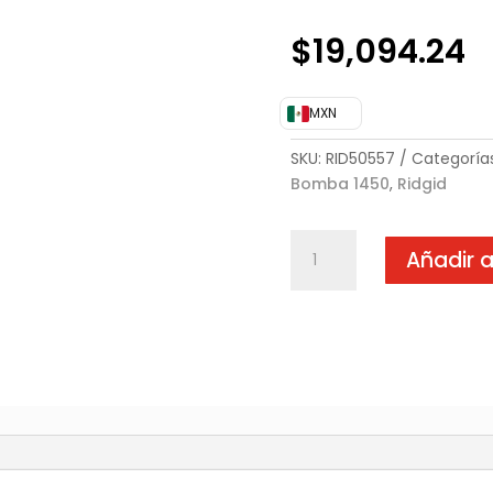
$
19,094.24
MXN
SKU:
RID50557
Categoría
Bomba 1450
,
Ridgid
RIDGID
Añadir a
Bomba
1450
Hidrostática
de
Pruebas
cantidad
)