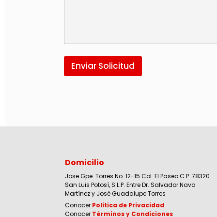
Enviar Solicitud
Domicilio
Jose Gpe. Torres No. 12-15 Col. El Paseo C.P. 78320
San Luis Potosí, S.L.P. Entre Dr. Salvador Nava
Martínez y José Guadalupe Torres
Conocer
Política de Privacidad
Conocer
Términos y Condiciones