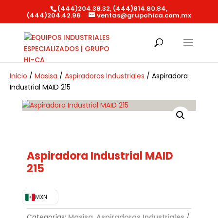
(444)204.38.32, (444)814.80.84,
(444)204.42.96
ventas@grupohica.com.mx
Búsqueda
de
productos
Inicio
/
Masisa
/
Aspiradoras Industriales
/ Aspiradora
Industrial MAID 215
Aspiradora Industrial MAID
215
MXN
Categorías:
Masisa
,
Aspiradoras Industriales