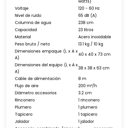
watts)
Voltaje
120 - 60 Hz
Nivel de ruido
65 dB (A)
Columna de agua
238 cm
Capacidad
23 litros
Material
Acero inoxidable
Peso bruto / neto
13.1 kg / 10 kg
Dimensiones empaque (L x A x
40 x 40 x 73 cm
A)
Dimensiones del equipo (L x A x
38 x 38 x 63 cm
A)
Cable de alimentación
8 m
Flujo de aire
200 m³/h
Diámetro accesorios
3.2 cm
Rinconero
1 rinconero
Plumero
1 plumero
Tapicero
1 tapicero
Jalador
1 jalador