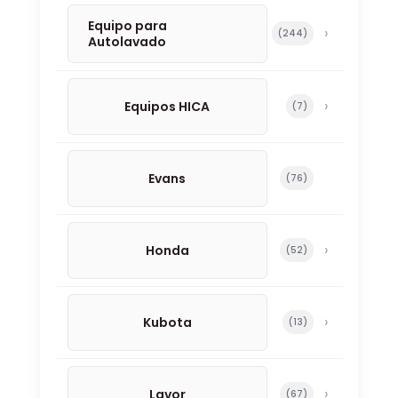
Equipo para
244 productos
244
Autolavado
Equipos HICA
7 productos
7
Evans
76 productos
76
Honda
52 productos
52
Kubota
13 productos
13
Lavor
67 productos
67