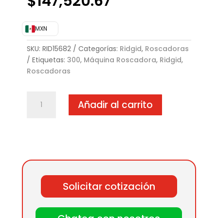
$
147,520.67
MXN
SKU:
RID15682
Categorías:
Ridgid
,
Roscadoras
Etiquetas:
300
,
Máquina Roscadora
,
Ridgid
,
Roscadoras
RIDGID
Añadir al carrito
Máquina
Roscadora
300
Completa(IMPULSADOR
MOTORIZADO)
cantidad
Solicitar cotización