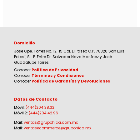
Domicilio
Jose Gpe. Torres No. 12-15 Col. El Paseo C.P. 78320 San Luis
Potosí, S.L.P. Entre Dr. Salvador Nava Martínez y José
Guadalupe Torres
Conocer
Política de Privacidad
Conocer
Términos y Condiciones
Conocer
Política de Garantías y Devoluciones
Datos de Contacto
Móvil:
(444)204.38.32
Móvil 2:
(444)204.42.96
Mail:
ventas@grupohica.com.mx
Mail:
ventasecommerce@grupohica.mx