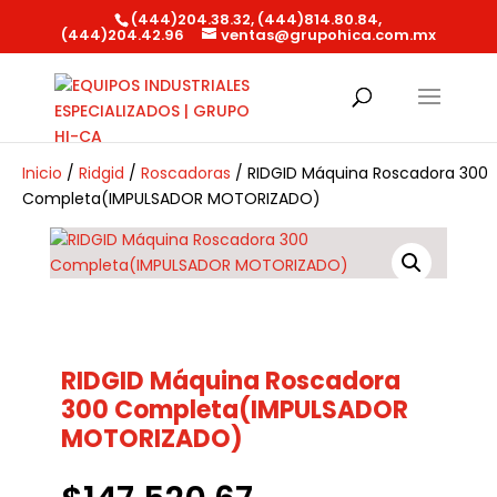
(444)204.38.32, (444)814.80.84,
(444)204.42.96
ventas@grupohica.com.mx
Búsqueda
de
productos
Inicio
/
Ridgid
/
Roscadoras
/ RIDGID Máquina Roscadora 300
Completa(IMPULSADOR MOTORIZADO)
RIDGID Máquina Roscadora
300 Completa(IMPULSADOR
MOTORIZADO)