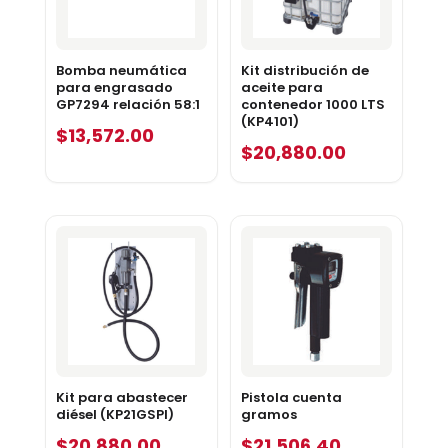
Bomba neumática
Kit distribución de
para engrasado
aceite para
GP7294 relación 58:1
contenedor 1000 LTS
(KP4101)
$
13,572.00
$
20,880.00
Kit para abastecer
Pistola cuenta
diésel (KP21GSPI)
gramos
$
20,880.00
$
21,506.40