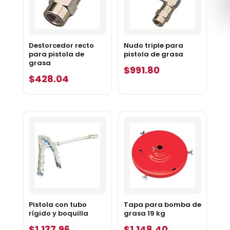
Destorcedor recto
Nudo triple para
para pistola de
pistola de grasa
grasa
$
991.80
$
428.04
Pistola con tubo
Tapa para bomba de
rígido y boquilla
grasa 19 kg
$
1,137.96
$
1,148.40