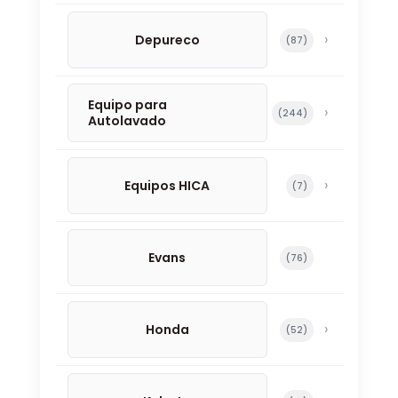
Depureco
87 productos
87
Equipo para
244 productos
244
Autolavado
Equipos HICA
7 productos
7
Evans
76 productos
76
Honda
52 productos
52