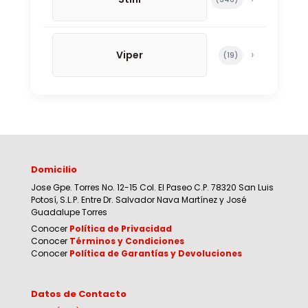
Viper
19 productos
19
Domicilio
Jose Gpe. Torres No. 12-15 Col. El Paseo C.P. 78320 San Luis
Potosí, S.L.P. Entre Dr. Salvador Nava Martínez y José
Guadalupe Torres
Conocer
Política de Privacidad
Conocer
Términos y Condiciones
Conocer
Política de Garantías y Devoluciones
Datos de Contacto