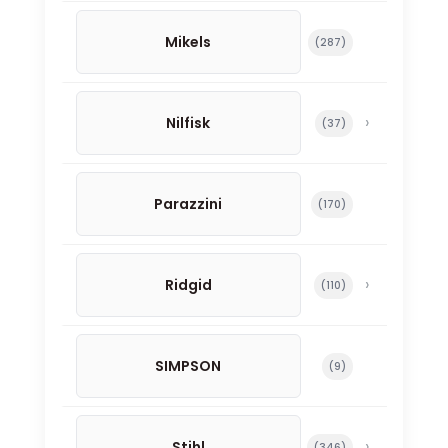
Mikels
287 productos
287
Nilfisk
37 productos
37
Parazzini
170 productos
170
Ridgid
110 productos
110
SIMPSON
9 productos
9
Stihl
346 productos
346