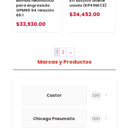
Bomba neumática
Kit succión aceite
para engrasado
usado (KP41NKCE)
GPM65 94 relación
$
34,452.00
65:1
$
33,930.00
1
2
→
Marcas y Productos
Castor
29 productos
29
Chicago Pneumatic
64 productos
64