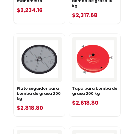
manómetro
bomba de grasa 19
kg
$
2,234.16
$
2,317.68
Plato seguidor para
Tapa para bomba de
bomba de grasa 200
grasa 200 kg
kg
$
2,818.80
$
2,818.80