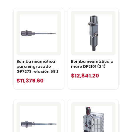
Bomba neumática
Bomba neumática a
para engrasado
muro DP2101 (2:1)
GP7273 relación 58:1
$
12,841.20
$
11,379.60