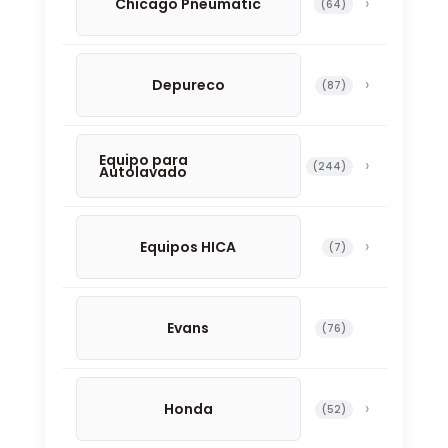
Chicago Pneumatic
64 productos
64
Depureco
87 productos
87
Equipo para
244 productos
244
Autolavado
Equipos HICA
7 productos
7
Evans
76 productos
76
Honda
52 productos
52