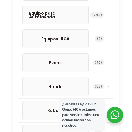
Equipo para
244 productos
244
Autolavado
Equipos HICA
7 productos
7
Evans
76 productos
76
Honda
52 productos
52
¿Necesitas ayuda?
En
Kubota
Grupo HICA estamos
13 productos
13
para servirte, inicia una
conversación con
nosotros.