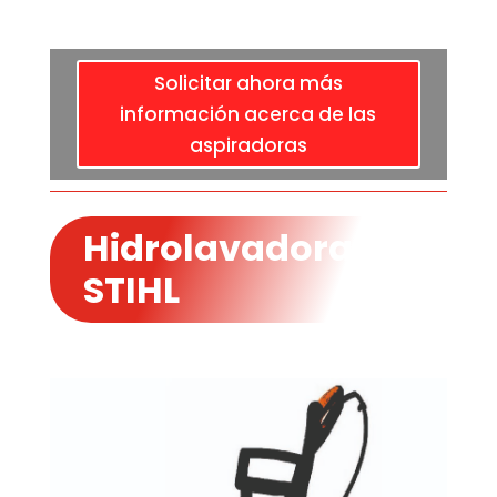
Solicitar ahora más
información acerca de las
aspiradoras
Hidrolavadoras
STIHL