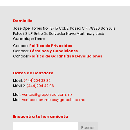
Domicilio
Jose Gpe. Torres No. 12-15 Col. El Paseo C.P. 78320 San Luis
Potosí, S.L.P. Entre Dr. Salvador Nava Martínez y José
Guadalupe Torres
Conocer
Política de Privacidad
Conocer
Términos y Condiciones
Conocer
Política de Garantías y Devoluciones
Datos de Contacto
Móvil:
(444)204.38.32
Móvil 2:
(444)204.42.96
Mail:
ventas@grupohica.com.mx
Mail:
ventasecommerce@grupohica.mx
Encuentra tu herramienta