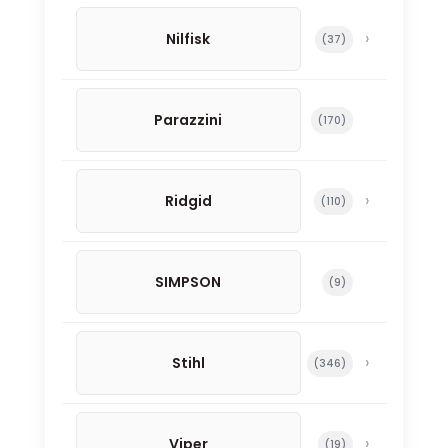
Nilfisk
37 productos
37
Parazzini
170 productos
170
Ridgid
110 productos
110
SIMPSON
9 productos
9
Stihl
346 productos
346
Viper
19 productos
19