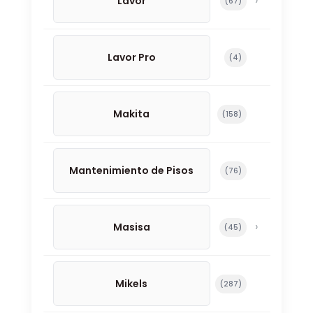
Lavor
67 productos
67
Lavor Pro
4 productos
4
Makita
158 productos
158
Mantenimiento de Pisos
76 productos
76
Masisa
45 productos
45
Mikels
287 productos
287